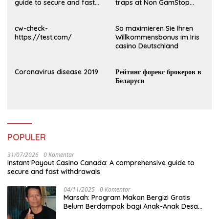
guide to secure and fast
traps at Non GamStop
withdrawals
Casinos UK 2026
cw-check-
So maximieren Sie Ihren
https://test.com/
Willkommensbonus im Iris
casino Deutschland
Coronavirus disease 2019
Рейтинг форекс брокеров в
Беларуси
POPULER
31/07/2026
0 Komentar
Instant Payout Casino Canada: A comprehensive guide to
secure and fast withdrawals
04/11/2025
0 Komentar
Marsah: Program Makan Bergizi Gratis
Belum Berdampak bagi Anak-Anak Desa
Batu Netak