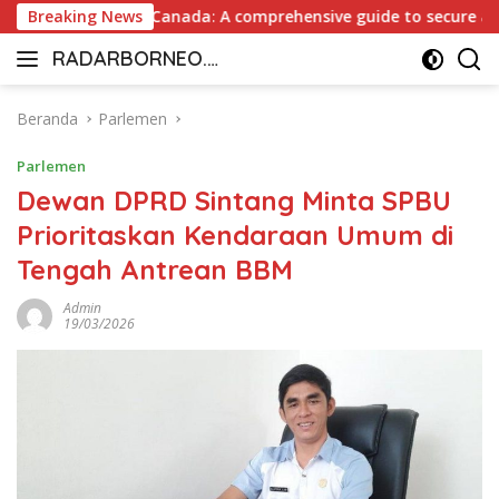
Langsung
yout Casino Canada: A comprehensive guide to secure and fast 
Breaking News
ke
RADARBORNEO.I
konten
Radarnya
D
Borneo
Beranda
Parlemen
Parlemen
Dewan DPRD Sintang Minta SPBU
Prioritaskan Kendaraan Umum di
Tengah Antrean BBM
Admin
19/03/2026