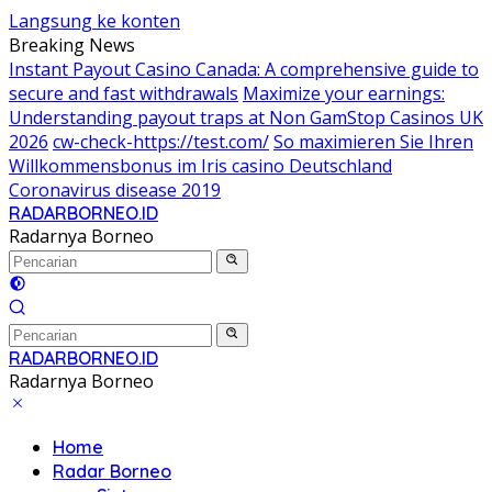
Langsung ke konten
Breaking News
Instant Payout Casino Canada: A comprehensive guide to
secure and fast withdrawals
Maximize your earnings:
Understanding payout traps at Non GamStop Casinos UK
2026
cw-check-https://test.com/
So maximieren Sie Ihren
Willkommensbonus im Iris casino Deutschland
Coronavirus disease 2019
RADARBORNEO.ID
Radarnya Borneo
RADARBORNEO.ID
Radarnya Borneo
Home
Radar Borneo