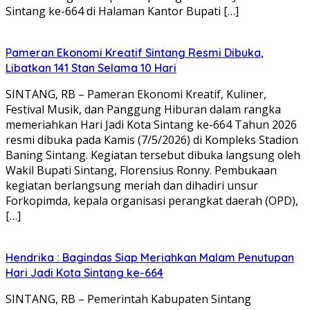
Sintang ke-664 di Halaman Kantor Bupati […]
Pameran Ekonomi Kreatif Sintang Resmi Dibuka,
Libatkan 141 Stan Selama 10 Hari
SINTANG, RB – Pameran Ekonomi Kreatif, Kuliner,
Festival Musik, dan Panggung Hiburan dalam rangka
memeriahkan Hari Jadi Kota Sintang ke-664 Tahun 2026
resmi dibuka pada Kamis (7/5/2026) di Kompleks Stadion
Baning Sintang. Kegiatan tersebut dibuka langsung oleh
Wakil Bupati Sintang, Florensius Ronny. Pembukaan
kegiatan berlangsung meriah dan dihadiri unsur
Forkopimda, kepala organisasi perangkat daerah (OPD),
[…]
Hendrika : Bagindas Siap Meriahkan Malam Penutupan
Hari Jadi Kota Sintang ke-664
SINTANG, RB – Pemerintah Kabupaten Sintang