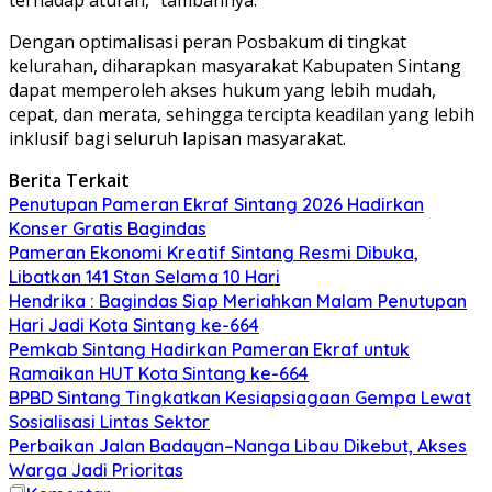
Dengan optimalisasi peran Posbakum di tingkat
kelurahan, diharapkan masyarakat Kabupaten Sintang
dapat memperoleh akses hukum yang lebih mudah,
cepat, dan merata, sehingga tercipta keadilan yang lebih
inklusif bagi seluruh lapisan masyarakat.
Berita Terkait
Penutupan Pameran Ekraf Sintang 2026 Hadirkan
Konser Gratis Bagindas
Pameran Ekonomi Kreatif Sintang Resmi Dibuka,
Libatkan 141 Stan Selama 10 Hari
Hendrika : Bagindas Siap Meriahkan Malam Penutupan
Hari Jadi Kota Sintang ke-664
Pemkab Sintang Hadirkan Pameran Ekraf untuk
Ramaikan HUT Kota Sintang ke-664
BPBD Sintang Tingkatkan Kesiapsiagaan Gempa Lewat
Sosialisasi Lintas Sektor
Perbaikan Jalan Badayan–Nanga Libau Dikebut, Akses
Warga Jadi Prioritas