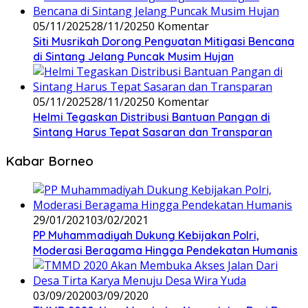
05/11/2025
28/11/2025
0 Komentar
Siti Musrikah Dorong Penguatan Mitigasi Bencana
di Sintang Jelang Puncak Musim Hujan
05/11/2025
28/11/2025
0 Komentar
Helmi Tegaskan Distribusi Bantuan Pangan di
Sintang Harus Tepat Sasaran dan Transparan
Kabar Borneo
29/01/2021
03/02/2021
PP Muhammadiyah Dukung Kebijakan Polri,
Moderasi Beragama Hingga Pendekatan Humanis
03/09/2020
03/09/2020