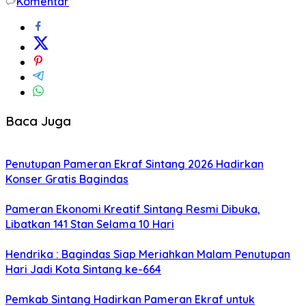
Komentar
Baca Juga
Penutupan Pameran Ekraf Sintang 2026 Hadirkan
Konser Gratis Bagindas
Pameran Ekonomi Kreatif Sintang Resmi Dibuka,
Libatkan 141 Stan Selama 10 Hari
Hendrika : Bagindas Siap Meriahkan Malam Penutupan
Hari Jadi Kota Sintang ke-664
Pemkab Sintang Hadirkan Pameran Ekraf untuk