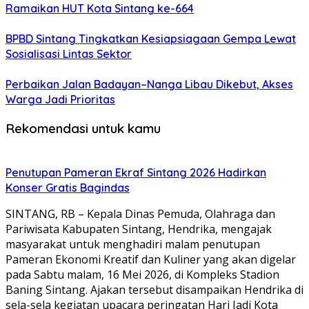
Ramaikan HUT Kota Sintang ke-664
BPBD Sintang Tingkatkan Kesiapsiagaan Gempa Lewat
Sosialisasi Lintas Sektor
Perbaikan Jalan Badayan–Nanga Libau Dikebut, Akses
Warga Jadi Prioritas
Rekomendasi untuk kamu
Penutupan Pameran Ekraf Sintang 2026 Hadirkan
Konser Gratis Bagindas
SINTANG, RB – Kepala Dinas Pemuda, Olahraga dan
Pariwisata Kabupaten Sintang, Hendrika, mengajak
masyarakat untuk menghadiri malam penutupan
Pameran Ekonomi Kreatif dan Kuliner yang akan digelar
pada Sabtu malam, 16 Mei 2026, di Kompleks Stadion
Baning Sintang. Ajakan tersebut disampaikan Hendrika di
sela-sela kegiatan upacara peringatan Hari Jadi Kota