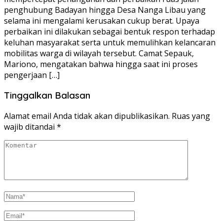
penghubung Badayan hingga Desa Nanga Libau yang
selama ini mengalami kerusakan cukup berat. Upaya
perbaikan ini dilakukan sebagai bentuk respon terhadap
keluhan masyarakat serta untuk memulihkan kelancaran
mobilitas warga di wilayah tersebut. Camat Sepauk,
Mariono, mengatakan bahwa hingga saat ini proses
pengerjaan […]
Tinggalkan Balasan
Alamat email Anda tidak akan dipublikasikan.
Ruas yang
wajib ditandai
*