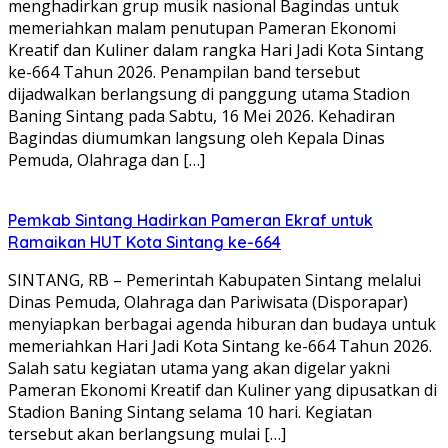
menghadirkan grup musik nasional Bagindas untuk
memeriahkan malam penutupan Pameran Ekonomi
Kreatif dan Kuliner dalam rangka Hari Jadi Kota Sintang
ke-664 Tahun 2026. Penampilan band tersebut
dijadwalkan berlangsung di panggung utama Stadion
Baning Sintang pada Sabtu, 16 Mei 2026. Kehadiran
Bagindas diumumkan langsung oleh Kepala Dinas
Pemuda, Olahraga dan […]
Pemkab Sintang Hadirkan Pameran Ekraf untuk
Ramaikan HUT Kota Sintang ke-664
SINTANG, RB – Pemerintah Kabupaten Sintang melalui
Dinas Pemuda, Olahraga dan Pariwisata (Disporapar)
menyiapkan berbagai agenda hiburan dan budaya untuk
memeriahkan Hari Jadi Kota Sintang ke-664 Tahun 2026.
Salah satu kegiatan utama yang akan digelar yakni
Pameran Ekonomi Kreatif dan Kuliner yang dipusatkan di
Stadion Baning Sintang selama 10 hari. Kegiatan
tersebut akan berlangsung mulai […]