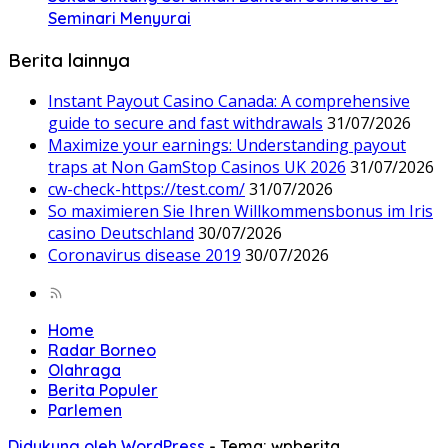
Seminari Menyurai
Berita lainnya
Instant Payout Casino Canada: A comprehensive
guide to secure and fast withdrawals
31/07/2026
Maximize your earnings: Understanding payout
traps at Non GamStop Casinos UK 2026
31/07/2026
cw-check-https://test.com/
31/07/2026
So maximieren Sie Ihren Willkommensbonus im Iris
casino Deutschland
30/07/2026
Coronavirus disease 2019
30/07/2026
Home
Radar Borneo
Olahraga
Berita Populer
Parlemen
Didukung oleh WordPress
-
Tema: wpberita.