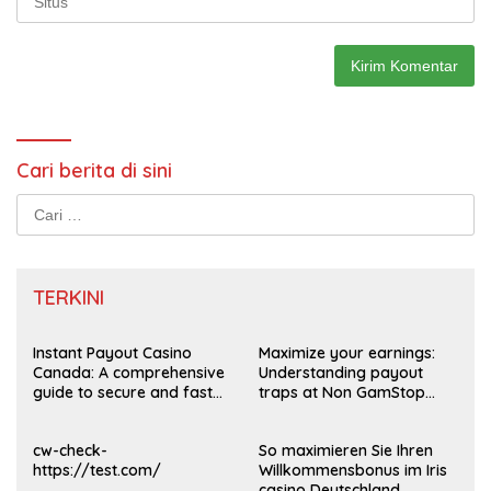
Cari berita di sini
Cari
untuk:
TERKINI
Instant Payout Casino
Maximize your earnings:
Canada: A comprehensive
Understanding payout
guide to secure and fast
traps at Non GamStop
withdrawals
Casinos UK 2026
cw-check-
So maximieren Sie Ihren
https://test.com/
Willkommensbonus im Iris
casino Deutschland