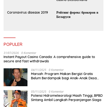
Coronavirus disease 2019
Рейтинг форекс брокеров в
Беларуси
POPULER
31/07/2026
0 Komentar
Instant Payout Casino Canada: A comprehensive guide to
secure and fast withdrawals
04/11/2025
0 Komentar
Marsah: Program Makan Bergizi Gratis
Belum Berdampak bagi Anak-Anak Desa
Batu Netak
05/11/2025
0 Komentar
Potensi Hidrometeorologi Masih Tinggi, BPBD
Sintang Ambil Langkah Perpanjangan Siaga