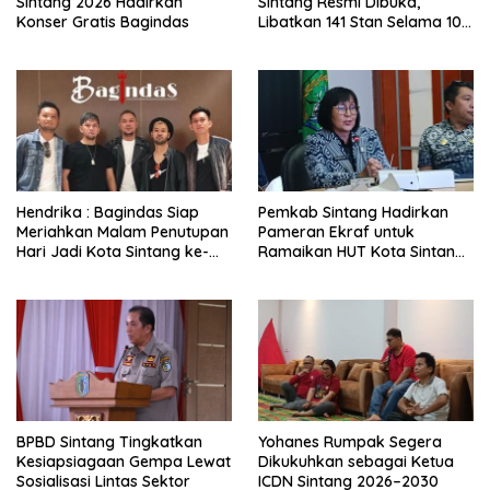
Sintang 2026 Hadirkan
Sintang Resmi Dibuka,
Konser Gratis Bagindas
Libatkan 141 Stan Selama 10
Hari
Hendrika : Bagindas Siap
Pemkab Sintang Hadirkan
Meriahkan Malam Penutupan
Pameran Ekraf untuk
Hari Jadi Kota Sintang ke-
Ramaikan HUT Kota Sintang
664
ke-664
BPBD Sintang Tingkatkan
Yohanes Rumpak Segera
Kesiapsiagaan Gempa Lewat
Dikukuhkan sebagai Ketua
Sosialisasi Lintas Sektor
ICDN Sintang 2026–2030