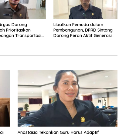
dryas Dorong
Libatkan Pemuda dalam
ah Prioritaskan
Pembangunan, DPRD Sintang
angan Transportasi
Dorong Peran Aktif Generasi
i Sintang
Muda
ai
Anastasia Tekankan Guru Harus Adaptif