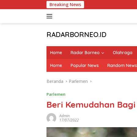
Langsung
Breaking News
ke
konten
RADARBORNEO.ID
Radarnya
Borneo
Home
Radar Borneo
Olahraga
Home
Popular News
Random News
Beranda
Parlemen
Parlemen
Beri Kemudahan Bagi
Admin
17/07/2022