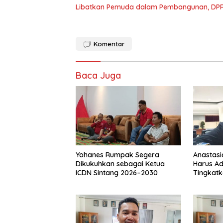
Libatkan Pemuda dalam Pembangunan, DPRD
Komentar
Baca Juga
Yohanes Rumpak Segera
Anastasi
Dikukuhkan sebagai Ketua
Harus Ad
ICDN Sintang 2026–2030
Tingkatk
Pembela