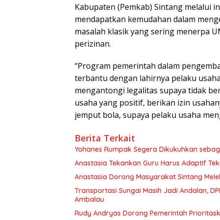
Kabupaten (Pemkab) Sintang melalui 
mendapatkan kemudahan dalam menge
masalah klasik yang sering menerpa 
perizinan.
“Program pemerintah dalam pengemban
terbantu dengan lahirnya pelaku usah
mengantongi legalitas supaya tidak be
usaha yang positif, berikan izin usahany
jemput bola, supaya pelaku usaha meng
Berita Terkait
Yohanes Rumpak Segera Dikukuhkan sebaga
Anastasia Tekankan Guru Harus Adaptif Tek
Anastasia Dorong Masyarakat Sintang Melek 
Transportasi Sungai Masih Jadi Andalan, DP
Ambalau
Rudy Andryas Dorong Pemerintah Prioritas