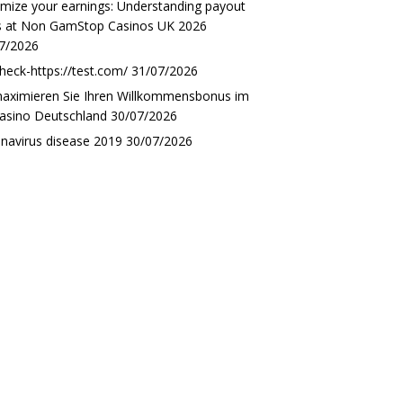
mize your earnings: Understanding payout
s at Non GamStop Casinos UK 2026
7/2026
heck-https://test.com/
31/07/2026
aximieren Sie Ihren Willkommensbonus im
 casino Deutschland
30/07/2026
navirus disease 2019
30/07/2026