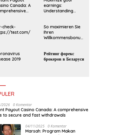
stant Payout
Maximize your
sino Canada: A
earnings:
omprehensive
Understanding
ide to secure and
payout traps at
st withdrawals
Non GamStop
-check-
So maximieren Sie
Casinos UK 2026
tps://test.com/
Ihren
Willkommensbonus
im Iris casino
Deutschland
ronavirus
Рейтинг форекс
sease 2019
брокеров в Беларуси
PULER
7/2026
0 Komentar
ant Payout Casino Canada: A comprehensive
e to secure and fast withdrawals
04/11/2025
0 Komentar
Marsah: Program Makan