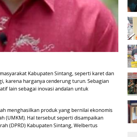
masyarakat Kabupaten Sintang, seperti karet dan
lagi, karena harganya cenderung turun. Sebagian
tif lain sebagai inovasi andalan untuk
elah menghasilkan produk yang bernilai ekonomis
ah (UMKM). Hal tersebut seperti disampaikan
rah (DPRD) Kabupaten Sintang, Welbertus