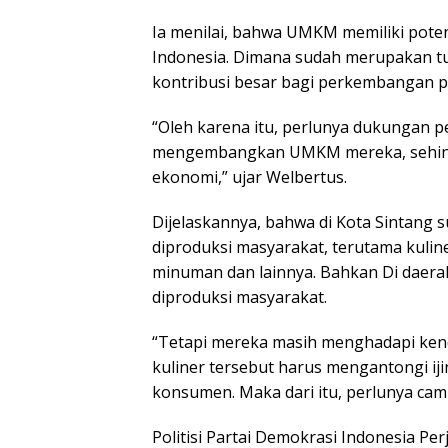
Ia menilai, bahwa UMKM memiliki pote
Indonesia. Dimana sudah merupakan 
kontribusi besar bagi perkembangan
“Oleh karena itu, perlunya dukungan
mengembangkan UMKM mereka, sehing
ekonomi,” ujar Welbertus.
Dijelaskannya, bahwa di Kota Sintang 
diproduksi masyarakat, terutama kuline
minuman dan lainnya. Bahkan Di daera
diproduksi masyarakat.
“Tetapi mereka masih menghadapi ken
kuliner tersebut harus mengantongi ij
konsumen. Maka dari itu, perlunya cam
Politisi Partai Demokrasi Indonesia P