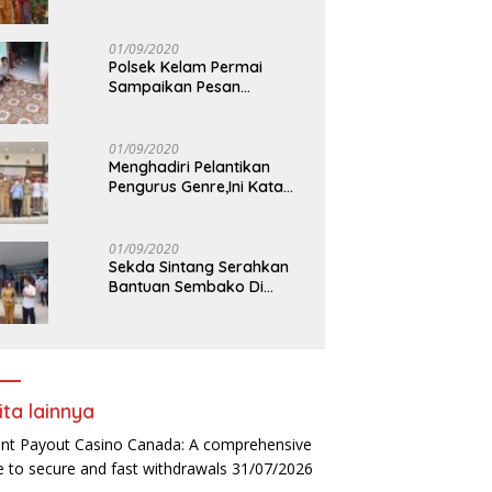
Kecamatan Binjai
01/09/2020
Polsek Kelam Permai
Sampaikan Pesan
Kamtibmas Kepada
Warga
01/09/2020
Menghadiri Pelantikan
Pengurus Genre,Ini Kata
Bupati Sintang
01/09/2020
Sekda Sintang Serahkan
Bantuan Sembako Di
Seminari Menyurai
ita lainnya
ant Payout Casino Canada: A comprehensive
e to secure and fast withdrawals
31/07/2026