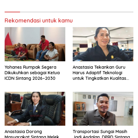
Rekomendasi untuk kamu
Yohanes Rumpak Segera
Anastasia Tekankan Guru
Dikukuhkan sebagai Ketua
Harus Adaptif Teknologi
ICDN Sintang 2026–2030
untuk Tingkatkan Kualitas
Pembelajaran
Anastasia Dorong
Transportasi Sungai Masih
Masyarakat Sintang Melek
Jadi Andalan, DPRD Sintang