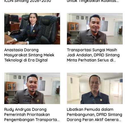
ICDN Sintang 2026–2030
untuk Tingkatkan Kualitas
Pembelajaran
Anastasia Dorong
Transportasi Sungai Masih
Masyarakat Sintang Melek
Jadi Andalan, DPRD Sintang
Teknologi di Era Digital
Minta Perhatian Serius di
Serawai dan Ambalau
Rudy Andryas Dorong
Libatkan Pemuda dalam
Pemerintah Prioritaskan
Pembangunan, DPRD Sintang
Pengembangan Transportasi
Dorong Peran Aktif Generasi
Sungai di Sintang
Muda