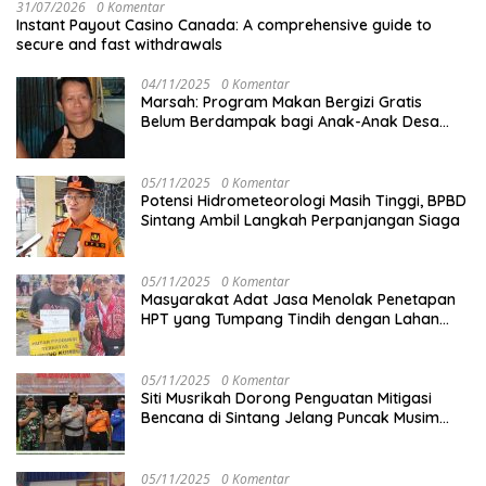
31/07/2026
0 Komentar
Instant Payout Casino Canada: A comprehensive guide to
secure and fast withdrawals
04/11/2025
0 Komentar
Marsah: Program Makan Bergizi Gratis
Belum Berdampak bagi Anak-Anak Desa
Batu Netak
05/11/2025
0 Komentar
Potensi Hidrometeorologi Masih Tinggi, BPBD
Sintang Ambil Langkah Perpanjangan Siaga
05/11/2025
0 Komentar
Masyarakat Adat Jasa Menolak Penetapan
HPT yang Tumpang Tindih dengan Lahan
Garapan
05/11/2025
0 Komentar
Siti Musrikah Dorong Penguatan Mitigasi
Bencana di Sintang Jelang Puncak Musim
Hujan
05/11/2025
0 Komentar