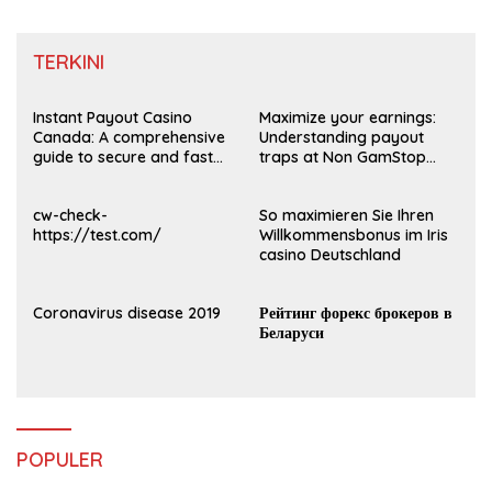
TERKINI
Instant Payout Casino
Maximize your earnings:
Canada: A comprehensive
Understanding payout
guide to secure and fast
traps at Non GamStop
withdrawals
Casinos UK 2026
cw-check-
So maximieren Sie Ihren
https://test.com/
Willkommensbonus im Iris
casino Deutschland
Coronavirus disease 2019
Рейтинг форекс брокеров в
Беларуси
POPULER