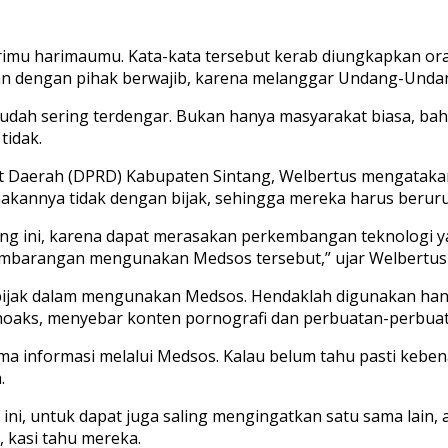
u harimaumu. Kata-kata tersebut kerab diungkapkan orang-
an dengan pihak berwajib, karena melanggar Undang-Undang
 sudah sering terdengar. Bukan hanya masyarakat biasa, b
tidak.
at Daerah (DPRD) Kabupaten Sintang, Welbertus mengatak
annya tidak dengan bijak, sehingga mereka harus beruru
ng ini, karena dapat merasakan perkembangan teknologi ya
sembarangan mengunakan Medsos tersebut,” ujar Welbertus 
bijak dalam mengunakan Medsos. Hendaklah digunakan hany
oaks, menyebar konten pornografi dan perbuatan-perbuata
a informasi melalui Medsos. Kalau belum tahu pasti kebenar
.
ni, untuk dapat juga saling mengingatkan satu sama lain, 
 kasi tahu mereka.