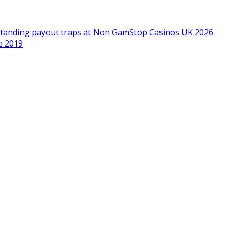
standing payout traps at Non GamStop Casinos UK 2026
e 2019