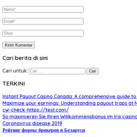
Cari berita di sini
Cari untuk:
TERKINI
Instant Payout Casino Canada: A comprehensive guide to
Maximize your earnings: Understanding payout traps at
cw-check-https://test.com/
So maximieren Sie Ihren Willkommensbonus im Iris casin
Coronavirus disease 2019
Рейтинг форекс брокеров в Беларуси