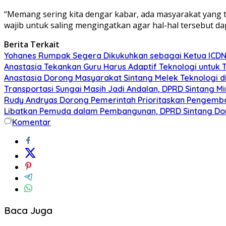
“Memang sering kita dengar kabar, ada masyarakat yang t
wajib untuk saling mengingatkan agar hal-hal tersebut dapa
Berita Terkait
Yohanes Rumpak Segera Dikukuhkan sebagai Ketua ICDN
Anastasia Tekankan Guru Harus Adaptif Teknologi untuk 
Anastasia Dorong Masyarakat Sintang Melek Teknologi di 
Transportasi Sungai Masih Jadi Andalan, DPRD Sintang Mi
Rudy Andryas Dorong Pemerintah Prioritaskan Pengemba
Libatkan Pemuda dalam Pembangunan, DPRD Sintang Dor
Komentar
Baca Juga