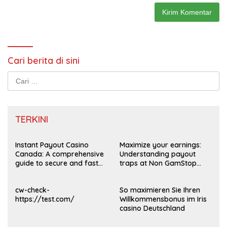
Cari berita di sini
Cari
untuk:
TERKINI
Instant Payout Casino
Maximize your earnings:
Canada: A comprehensive
Understanding payout
guide to secure and fast
traps at Non GamStop
withdrawals
Casinos UK 2026
cw-check-
So maximieren Sie Ihren
https://test.com/
Willkommensbonus im Iris
casino Deutschland