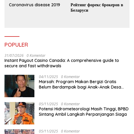
Coronavirus disease 2019
Рейтинг форекс брокеров в
Беларуси
POPULER
31/07/2026
0 Komentar
Instant Payout Casino Canada: A comprehensive guide to
secure and fast withdrawals
04/11/2025
0 Komentar
Marsah: Program Makan Bergizi Gratis
Belum Berdampak bagi Anak-Anak Desa
Batu Netak
05/11/2025
0 Komentar
Potensi Hidrometeorologi Masih Tinggi, BPBD
Sintang Ambil Langkah Perpanjangan Siaga
05/11/2025
0 Komentar