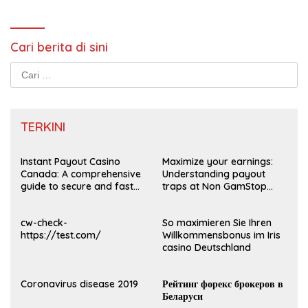
Cari berita di sini
Cari
untuk:
TERKINI
Instant Payout Casino
Maximize your earnings:
Canada: A comprehensive
Understanding payout
guide to secure and fast
traps at Non GamStop
withdrawals
Casinos UK 2026
cw-check-
So maximieren Sie Ihren
https://test.com/
Willkommensbonus im Iris
casino Deutschland
Coronavirus disease 2019
Рейтинг форекс брокеров в
Беларуси