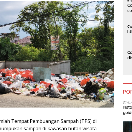
In
Ca
c
gu
fa
cw
ht
Co
di
PO
31/0
Inst
guid
mlah Tempat Pembuangan Sampah (TPS) di
numpukan sampah di kawasan hutan wisata