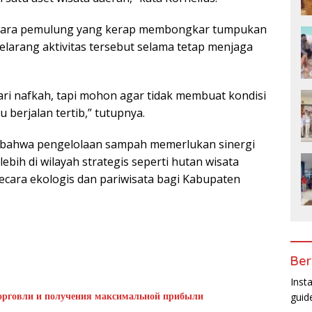
tas para pemulung yang kerap membongkar tumpukan
larang aktivitas tersebut selama tetap menjaga
ri nafkah, tapi mohon agar tidak membuat kondisi
berjalan tertib,” tutupnya.
ng bahwa pengelolaan sampah memerlukan sinergi
ebih di wilayah strategis seperti hutan wisata
ecara ekologis dan pariwisata bagi Kabupaten
Ber
Inst
торговли и получения максимальной прибыли
guid