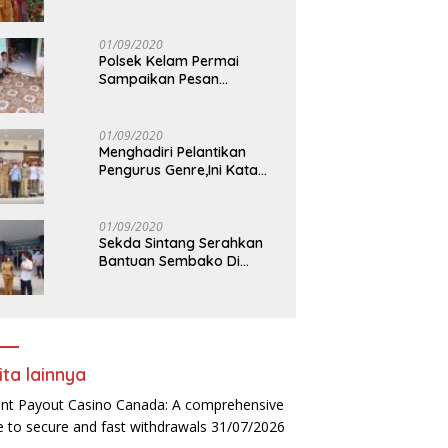
Kecamatan Binjai
01/09/2020
Polsek Kelam Permai
Sampaikan Pesan
Kamtibmas Kepada
Warga
01/09/2020
Menghadiri Pelantikan
Pengurus Genre,Ini Kata
Bupati Sintang
01/09/2020
Sekda Sintang Serahkan
Bantuan Sembako Di
Seminari Menyurai
ita lainnya
ant Payout Casino Canada: A comprehensive
e to secure and fast withdrawals
31/07/2026