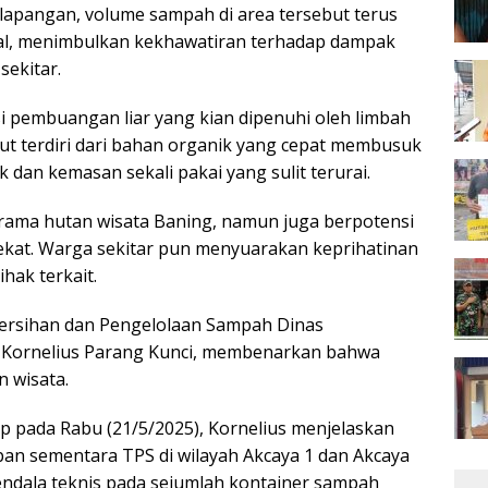
 lapangan, volume sampah di area tersebut terus
l, menimbulkan kekhawatiran terhadap dampak
ekitar.
si pembuangan liar yang kian dipenuhi oleh limbah
t terdiri dari bahan organik yang cepat membusuk
k dan kemasan sekali pakai yang sulit terurai.
orama hutan wisata Baning, namun juga berpotensi
ekat. Warga sekitar pun menyuarakan keprihatinan
hak terkait.
bersihan dan Pengelolaan Sampah Dinas
 Kornelius Parang Kunci, membenarkan bahwa
 wisata.
 pada Rabu (21/5/2025), Kornelius menjelaskan
pan sementara TPS di wilayah Akcaya 1 dan Akcaya
endala teknis pada sejumlah kontainer sampah