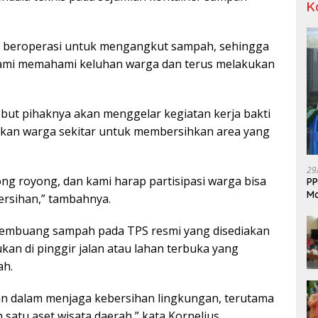
K
ang beroperasi untuk mengangkut sampah, sehingga
ami memahami keluhan warga dan terus melakukan
but pihaknya akan menggelar kegiatan kerja bakti
kan warga sekitar untuk membersihkan area yang
29
ong royong, dan kami harap partisipasi warga bisa
PP
Mo
sihan,” tambahnya.
H
embuang sampah pada TPS resmi yang disediakan
kan di pinggir jalan atau lahan terbuka yang
ah.
n dalam menjaga kebersihan lingkungan, terutama
atu aset wisata daerah,” kata Kornelius.