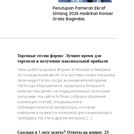
Penutupan Pameran Ekraf
Sintang 2026 Hadirkan Konser
Gratis Bagindas
Торговые сессии форекс: Лучшее время для
торговли и получения максимальной прибыли
Часы работы рынка Форекс в Москве и Америке
по понедельникам Но эта система снова показала
свои недостатки, когда экономический кризис
1929 года обрушился из-за выпуска большого
количества денег, не подкрепленных золотыми
запасами. На сайте FxTeam собрана огромная
коллекция статей, специальной и
публицистической литературы, которая
наверняка окажется полезной для начинающего
трейдера. На эти и другие вопросы […]
Сколько в 1 лоте золота? Ответы на вопрос: 25