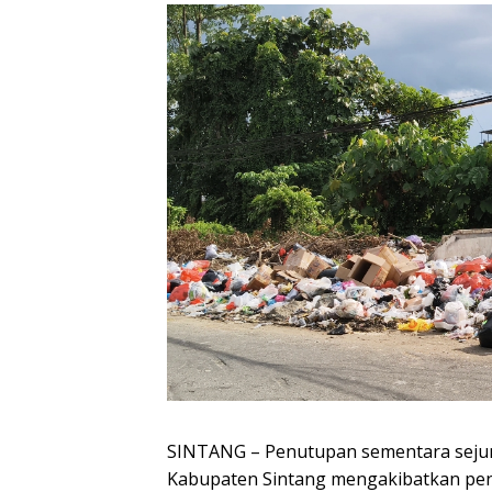
SINTANG – Penutupan sementara seju
Kabupaten Sintang mengakibatkan pe