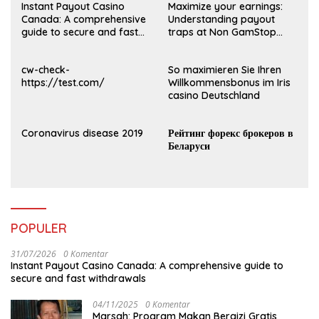
Instant Payout Casino
Maximize your earnings:
Canada: A comprehensive
Understanding payout
guide to secure and fast
traps at Non GamStop
withdrawals
Casinos UK 2026
cw-check-
So maximieren Sie Ihren
https://test.com/
Willkommensbonus im Iris
casino Deutschland
Coronavirus disease 2019
Рейтинг форекс брокеров в
Беларуси
POPULER
31/07/2026
0 Komentar
Instant Payout Casino Canada: A comprehensive guide to
secure and fast withdrawals
04/11/2025
0 Komentar
Marsah: Program Makan Bergizi Gratis