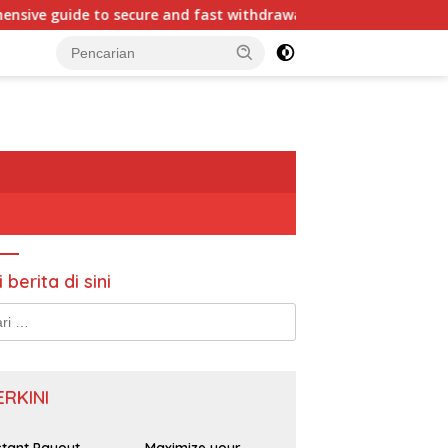
ecure and fast withdrawals
Maximize your earnings: U
 berita di sini
k:
ERKINI