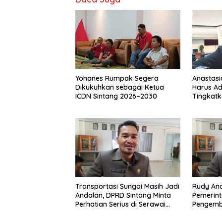
Yohanes Rumpak Segera
Anastasi
Dikukuhkan sebagai Ketua
Harus Ad
ICDN Sintang 2026–2030
Tingkatk
Pembela
Transportasi Sungai Masih Jadi
Rudy An
Andalan, DPRD Sintang Minta
Pemerint
Perhatian Serius di Serawai
Pengemb
dan Ambalau
Sungai d