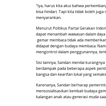
“Iya, harus kita akui bahwa perkembang
bisa hindari. Tapi kita tidak boleh ju
menyarankan.
Menurut Poltikus Partai Gerakan Indone
dapat menambah wawasan dalam daya pi
gemar membaca tidak ada memberikan e
didapat dengan budaya membaca. Namun
mengontrol dalam penggunannya, tentu 
Sisi lainnya, Sandan menilai kurangnya
berdampak pada beberapa aspek penti
bangsa dan kearifan lokal yang semakin
Karenanya, Sandan berharap pemerinta
mensosialisasikan kembali budaya ge
kalangan anak atau generasi muda saat 