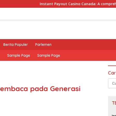
Instant Payout Casino Canada: A comprehensive guide to s
Berita Populer
Parlemen
Sample Page
Sample Page
Cari
Cari
embaca pada Generasi
untu
T