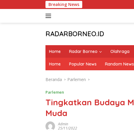
Langsung
Breaking News
ke
konten
RADARBORNEO.ID
Radarnya
Borneo
Home
Radar Borneo
Olahraga
Home
Popular News
Random News
Beranda
Parlemen
Parlemen
Tingkatkan Budaya M
Muda
Admin
25/11/2022