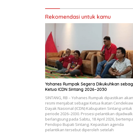
Rekomendasi untuk kamu
Yohanes Rumpak Segera Dikukuhkan sebag
Ketua ICDN Sintang 2026–2030
SINTANG, RB – Yohanes Rumpak dipastikan aka
resmi menjabat sebagai Ketua Ikatan Cendekia
Dayak Nasional (ICDN) Kabupaten Sintang untuk
periode 2026–2030. Prosesi pelantikan dijadwal
berlangsung pada Sabtu, 18 April 2026, bertempa
Pendopo Bupati Sintang. Kepastian agenda
pelantikan tersebut diperoleh setelah