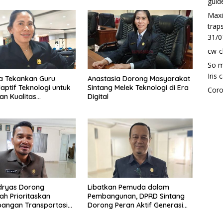
guid
Maxi
trap
31/0
cw-c
So m
Iris
a Tekankan Guru
Anastasia Dorong Masyarakat
aptif Teknologi untuk
Sintang Melek Teknologi di Era
Coro
an Kualitas
Digital
jaran
dryas Dorong
Libatkan Pemuda dalam
ah Prioritaskan
Pembangunan, DPRD Sintang
angan Transportasi
Dorong Peran Aktif Generasi
i Sintang
Muda