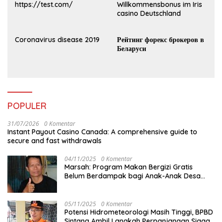
https://test.com/
Willkommensbonus im Iris
casino Deutschland
Coronavirus disease 2019
Рейтинг форекс брокеров в
Беларуси
POPULER
31/07/2026
0 Komentar
Instant Payout Casino Canada: A comprehensive guide to
secure and fast withdrawals
04/11/2025
0 Komentar
Marsah: Program Makan Bergizi Gratis
Belum Berdampak bagi Anak-Anak Desa
Batu Netak
05/11/2025
0 Komentar
Potensi Hidrometeorologi Masih Tinggi, BPBD
Sintang Ambil Langkah Perpanjangan Siaga