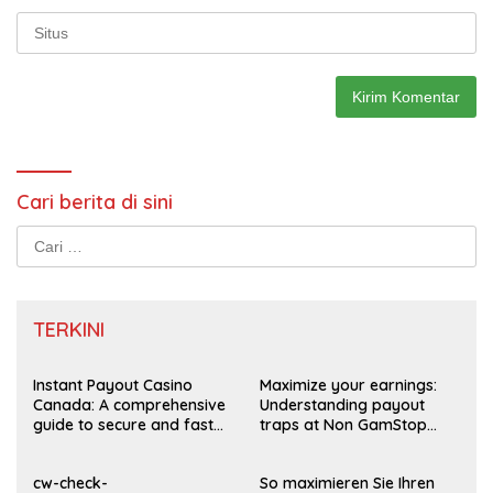
Cari berita di sini
Cari
untuk:
TERKINI
Instant Payout Casino
Maximize your earnings:
Canada: A comprehensive
Understanding payout
guide to secure and fast
traps at Non GamStop
withdrawals
Casinos UK 2026
cw-check-
So maximieren Sie Ihren