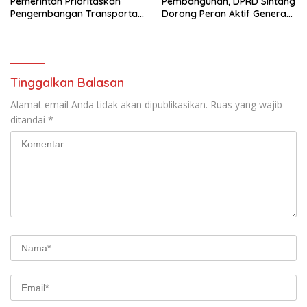
Pemerintah Prioritaskan
Pembangunan, DPRD Sintang
Pengembangan Transportasi
Dorong Peran Aktif Generasi
Sungai di Sintang
Muda
Tinggalkan Balasan
Alamat email Anda tidak akan dipublikasikan.
Ruas yang wajib
ditandai
*